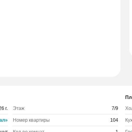
Пл
6 г.
Этаж
7/9
Хо
ал»
Номер квартиры
104
Ку
инут
Кол-во комнат
1
Го