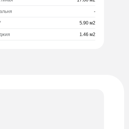
альня
-
У
5.90 м2
джия
1.46 м2
Мате