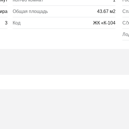
ира
Общая площадь
43.67 м2
Сп
3
Код
ЖК «К-104
С/
Ло