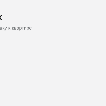
х
вку к квартире