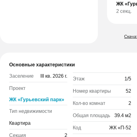
ЖК «Гур
2 секц.
Скачат
Основные характеристики
Заселение
III кв. 2026 г.
Этаж
1/5
Проект
Номер квартиры
52
ЖК «Гурьевский парк»
Кол-во комнат
2
Тип недвижимости
Общая площадь
39.4 м2
Квартира
Код
ЖК «П-52
Секция
2