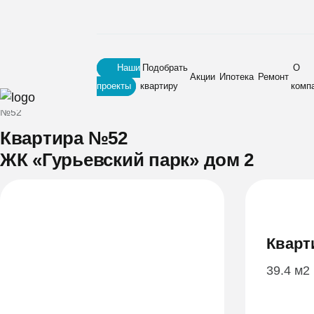
Наши
Подобрать
О
Акции
Ипотека
Ремонт
проекты
квартиру
комп
Главная
•
Новостройки
•
ЖК «Гурьевский парк» дом 2
•
Квартира
№52
Квартира №52
ЖК «Гурьевский парк» дом 2
Кварт
39.4 м2