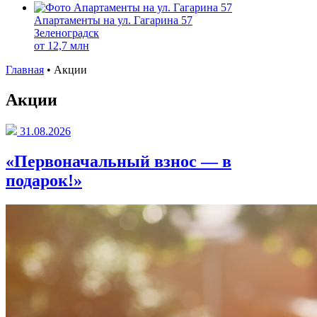
Апартаменты на ул. Гагарина 57
Зеленоградск
от
12,7 млн
Главная
•
Акции
Акции
31.08.2026
«Первоначальный взнос — в
подарок!»