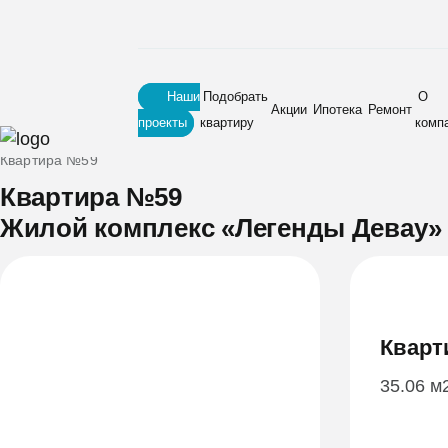
Наши
Подобрать
О
Акции
Ипотека
Ремонт
проекты
квартиру
комп
Главная
•
Новостройки
•
Жилой комплекс «Легенды Девау»
•
Квартира №59
Квартира №59
Жилой комплекс «Легенды Девау»
Кварт
35.06 м