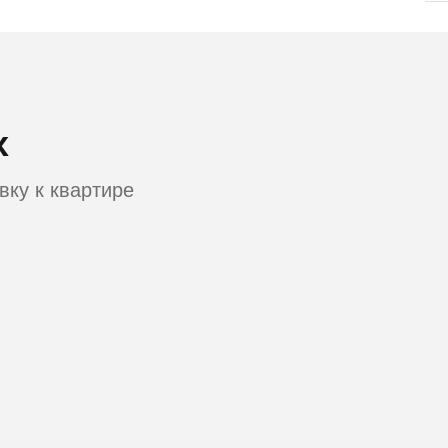
х
вку к квартире