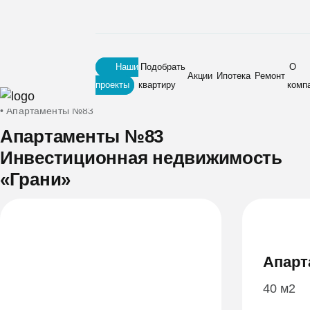
Наши
Подобрать
О
Акции
Ипотека
Ремонт
проекты
квартиру
комп
Главная
•
Новостройки
•
Инвестиционная недвижимость «Грани»
•
Апартаменты №83
Апартаменты №83
Инвестиционная недвижимость
«Грани»
Апарт
40 м2