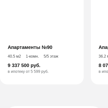
Апартаменты №90
Апа
40.5 м2
1-комн.
5/5 этаж
36.2
9 337 500 руб.
8 07
в ипотеку от 5 599 руб.
в ипо