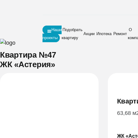
Наши
Подобрать
О
Акции
Ипотека
Ремонт
проекты
квартиру
комп
Главная
•
Новостройки
•
ЖК «Астерия»
•
Квартира №47
Квартира №47
ЖК «Астерия»
Кварт
63,68 м
ЖК «Аст