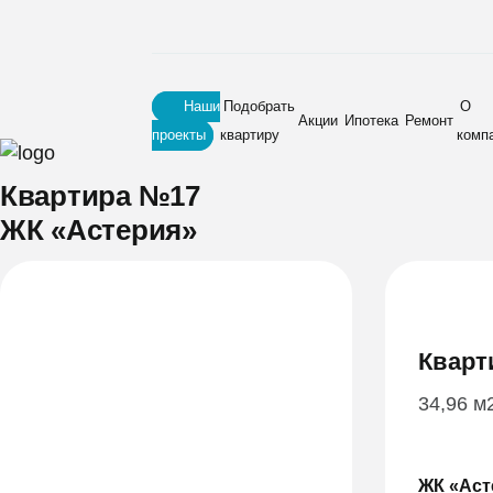
Наши
Подобрать
О
Акции
Ипотека
Ремонт
проекты
квартиру
комп
Главная
•
Новостройки
•
ЖК «Астерия»
•
Квартира №17
Квартира №17
ЖК «Астерия»
Кварт
34,96 м
ЖК «Аст