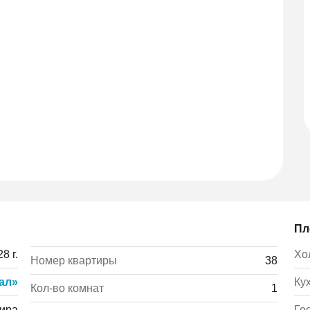
Пл
8 г.
Хо
Номер квартиры
38
ал»
Ку
Кол-во комнат
1
ира
Го