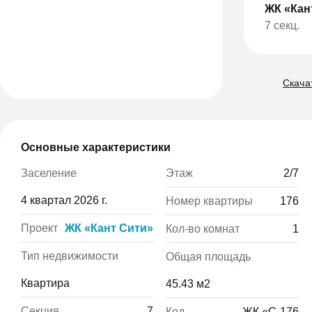
ЖК «Кан
7 секц.
Скачат
Основные характеристики
Этаж
2/7
Заселение
4 квартал 2026 г.
Номер квартиры
176
Проект
ЖК «Кант Сити»
Кол-во комнат
1
Тип недвижимости
Общая площадь
Квартира
45.43 м2
Секция
7
Код
ЖК «С-176