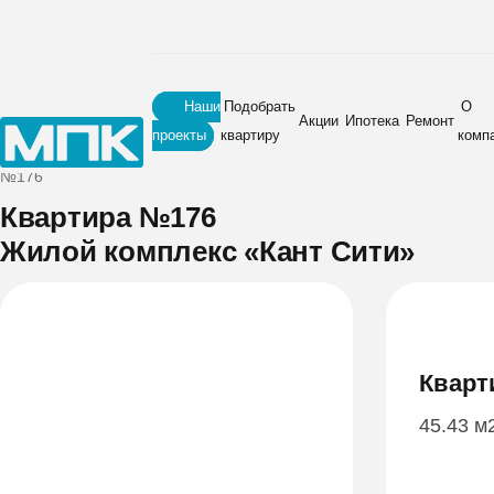
Наши
Подобрать
О
Акции
Ипотека
Ремонт
проекты
квартиру
комп
Главная
•
Новостройки
•
Жилой комплекс «Кант Сити»
•
Квартира
№176
Квартира №176
Жилой комплекс «Кант Сити»
Кварт
45.43 м