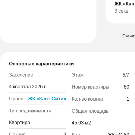
ЖК «Кан
3 секц.
Скачат
Основные характеристики
Этаж
5/7
Заселение
4 квартал 2026 г.
Номер квартиры
80
Проект
ЖК «Кант Сити»
Кол-во комнат
1
Тип недвижимости
Общая площадь
Квартира
45.03 м2
Секция
3
Код
ЖК «С-80