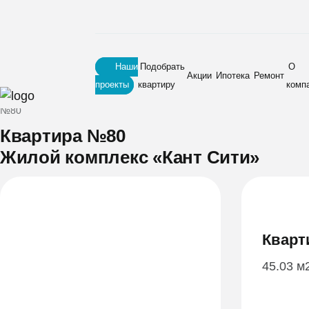
Наши
Подобрать
О
Акции
Ипотека
Ремонт
проекты
квартиру
комп
Главная
•
Новостройки
•
Жилой комплекс «Кант Сити»
•
Квартира
№80
Квартира №80
Жилой комплекс «Кант Сити»
Кварт
45.03 м