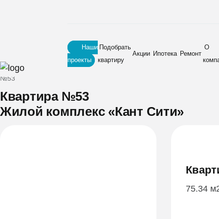
Наши
Подобрать
О
Акции
Ипотека
Ремонт
проекты
квартиру
комп
Главная
•
Новостройки
•
Жилой комплекс «Кант Сити»
•
Квартира
№53
Квартира №53
Жилой комплекс «Кант Сити»
Кварт
75.34 м