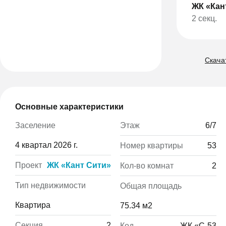
ЖК «Кан
2 секц.
Скачат
Основные характеристики
Этаж
6/7
Заселение
4 квартал 2026 г.
Номер квартиры
53
Проект
ЖК «Кант Сити»
Кол-во комнат
2
Тип недвижимости
Общая площадь
Квартира
75.34 м2
Секция
2
Код
ЖК «С-53