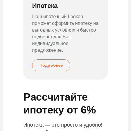
Ипотека
Мат
капи
Наш ипотечный брокер
поможет оформить ипотеку на
Возмо
выгодных условиях и быстро
матери
подберет для Вас
качест
индивидуальное
взнос
предложение.
Подробнее
По
Рассчитайте
ипотеку от 6%
Ипотека — это просто и удобно!