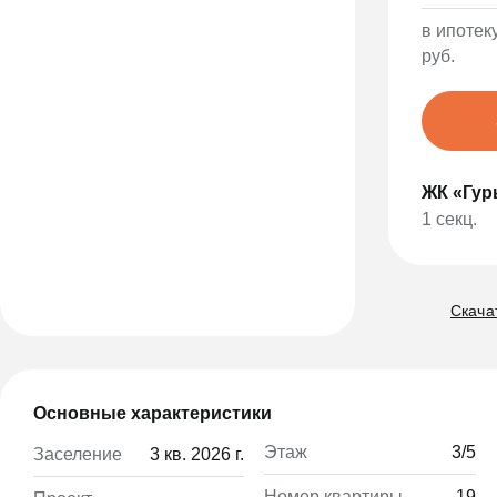
в ипотеку
руб.
ЖК «Гур
1 секц.
Скачат
Основные характеристики
Этаж
3/5
Заселение
3 кв. 2026 г.
Номер квартиры
19