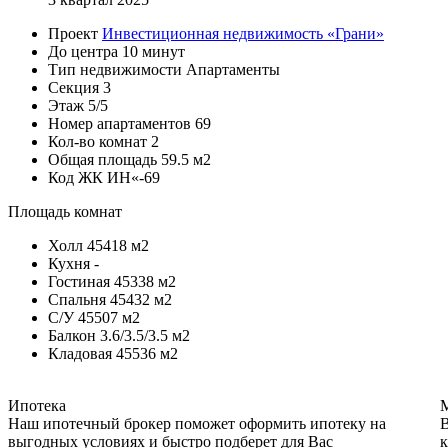
Проект
Инвестиционная недвижимость «Грани»
До центра
10 минут
Тип недвижимости
Апартаменты
Секция
3
Этаж
5/5
Номер апартаментов
69
Кол-во комнат
2
Общая площадь
59.5 м2
Код
ЖК ИН«-69
Площадь комнат
Холл
45418 м2
Кухня
-
Гостиная
45338 м2
Спальня
45432 м2
С/У
45507 м2
Балкон
3.6/3.5/3.5 м2
Кладовая
45536 м2
Ипотека
Наш ипотечный брокер поможет оформить ипотеку на
В
выгодных условиях и быстро подберет для Вас
к