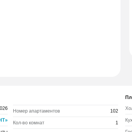
Пл
2026
Хо
Номер апартаментов
102
НТ»
Ку
Кол-во комнат
1
нты
Го