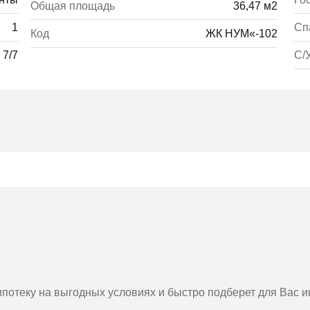
Общая площадь
36,47 м2
1
Сп
Код
ЖК НУМ«-102
7/7
С/
потеку на выгодных условиях и быстро подберет для Вас 