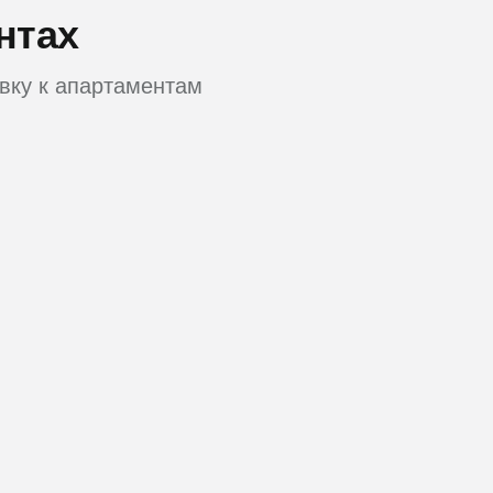
нтах
вку к апартаментам