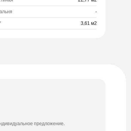
альня
-
У
3,61 м2
Мате
индивидуальное предложение.
Возмож