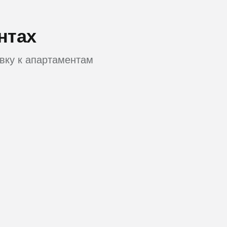
нтах
вку к апартаментам