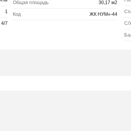
Общая площадь
30,17 м2
1
Сп
Код
ЖК НУМ«-44
4/7
С/
Ба