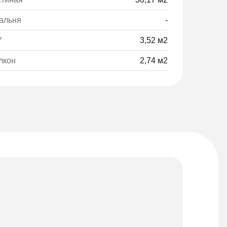
альня
-
У
3,52 м2
лкон
2,74 м2
Мате