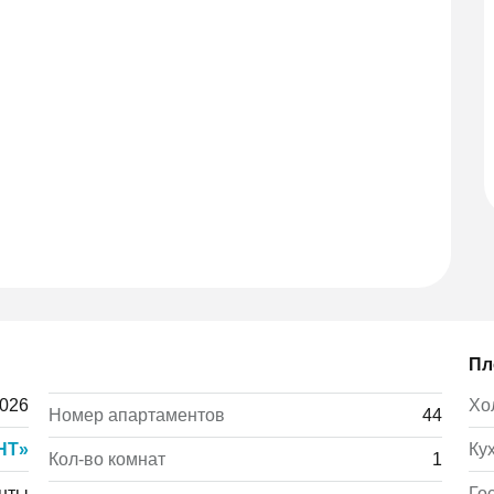
Пл
2026
Хо
Номер апартаментов
44
НТ»
Ку
Кол-во комнат
1
нты
Го