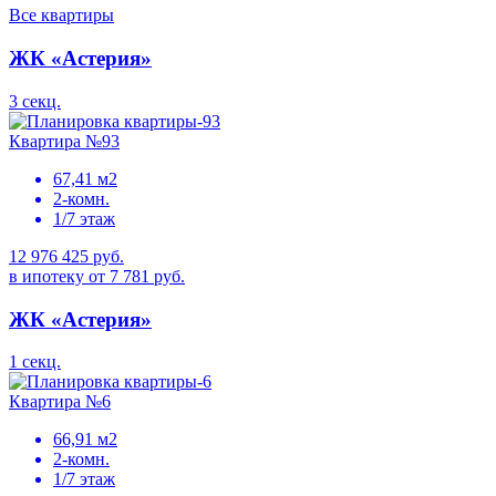
Все квартиры
ЖК «Астерия»
3 секц.
Квартира №93
67,41 м2
2-комн.
1/7 этаж
12 976 425 руб.
в ипотеку от 7 781 руб.
ЖК «Астерия»
1 секц.
Квартира №6
66,91 м2
2-комн.
1/7 этаж