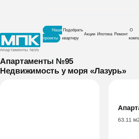
Наши
Подобрать
О
Акции
Ипотека
Ремонт
проекты
квартиру
комп
Главная
•
Новостройки
•
Недвижимость у моря «Лазурь»
•
Апартаменты №95
Апартаменты №95
Недвижимость у моря «Лазурь»
Апарт
63.11 м