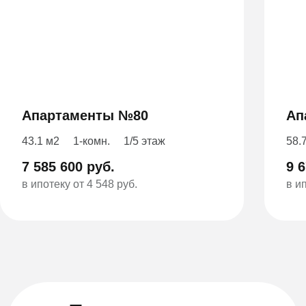
Апартаменты №80
Ап
43.1 м2
1-комн.
1/5 этаж
58.
7 585 600 руб.
9 
в ипотеку от 4 548 руб.
в и