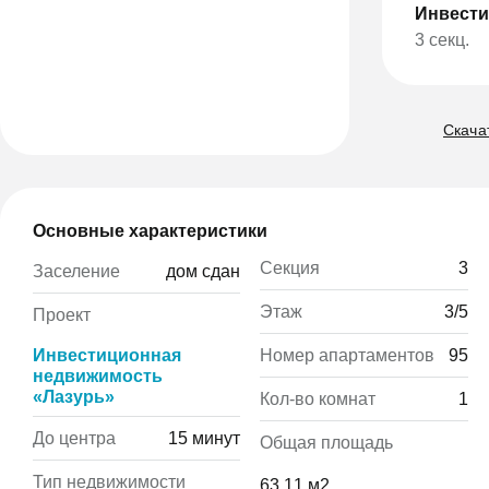
Инвести
3 секц.
Скача
Основные характеристики
Секция
3
Заселение
дом сдан
Этаж
3/5
Проект
Номер апартаментов
95
Инвестиционная
недвижимость
«Лазурь»
Кол-во комнат
1
До центра
15 минут
Общая площадь
Тип недвижимости
63.11 м2