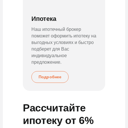
Ипотека
Мат
капи
Наш ипотечный брокер
поможет оформить ипотеку на
Возмо
выгодных условиях и быстро
матери
подберет для Вас
качест
индивидуальное
взнос
предложение.
Подробнее
По
Рассчитайте
ипотеку от 6%