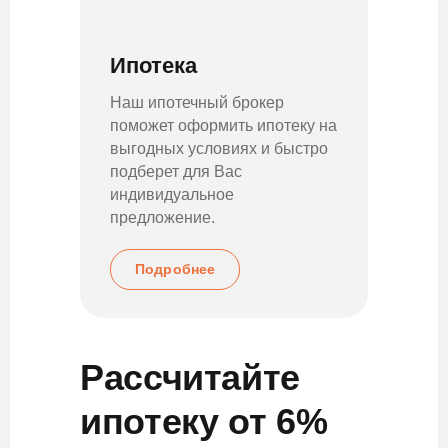
Ипотека
Ма
ка
Наш ипотечный брокер
поможет оформить ипотеку на
Воз
выгодных условиях и быстро
мат
подберет для Вас
кач
индивидуальное
взн
предложение.
Подробнее
Рассчитайте
ипотеку от 6%