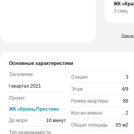
ЖК «Кра
3 секц.
Скачат
Основные характеристики
Заселение
Секция
3
I квартал 2021
Этаж
4/9
Проект
Номер квартиры
88
ЖК «Кранц-Престиж»
Кол-во комнат
2
До моря
10 минут
Общая площадь
65 м2
Тип недвижимости