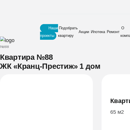
Наши
Подобрать
О
Акции
Ипотека
Ремонт
проекты
квартиру
комп
Главная
•
Новостройки
•
ЖК «Кранц-Престиж» 1 дом
•
Квартира
№88
Квартира №88
ЖК «Кранц-Престиж» 1 дом
Кварт
65 м2