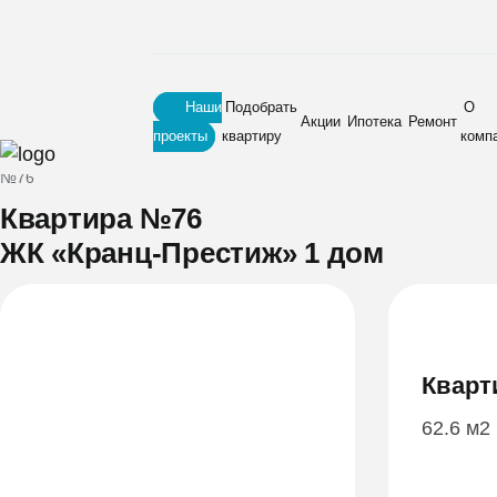
Наши
Подобрать
О
Акции
Ипотека
Ремонт
проекты
квартиру
комп
Главная
•
Новостройки
•
ЖК «Кранц-Престиж» 1 дом
•
Квартира
№76
Квартира №76
ЖК «Кранц-Престиж» 1 дом
Кварт
62.6 м2